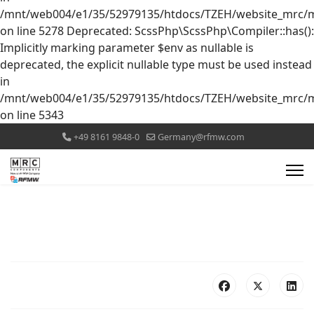
/mnt/web004/e1/35/52979135/htdocs/TZEH/website_mrc/mr
on line 5278 Deprecated: ScssPhp\ScssPhp\Compiler::has():
Implicitly marking parameter $env as nullable is
deprecated, the explicit nullable type must be used instead
in
/mnt/web004/e1/35/52979135/htdocs/TZEH/website_mrc/mr
on line 5343
+49 8161 9848-0
Germany@rfmw.com