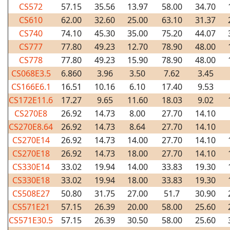
CS572
57.15
35.56
13.97
58.00
34.70
CS610
62.00
32.60
25.00
63.10
31.37
CS740
74.10
45.30
35.00
75.20
44.07
CS777
77.80
49.23
12.70
78.90
48.00
CS778
77.80
49.23
15.90
78.90
48.00
CS068E3.5
6.860
3.96
3.50
7.62
3.45
CS166E6.1
16.51
10.16
6.10
17.40
9.53
CS172E11.6
17.27
9.65
11.60
18.03
9.02
CS270E8
26.92
14.73
8.00
27.70
14.10
CS270E8.64
26.92
14.73
8.64
27.70
14.10
CS270E14
26.92
14.73
14.00
27.70
14.10
CS270E18
26.92
14.73
18.00
27.70
14.10
CS330E14
33.02
19.94
14.00
33.83
19.30
CS330E18
33.02
19.94
18.00
33.83
19.30
CS508E27
50.80
31.75
27.00
51.7
30.90
CS571E21
57.15
26.39
20.00
58.00
25.60
CS571E30.5
57.15
26.39
30.50
58.00
25.60